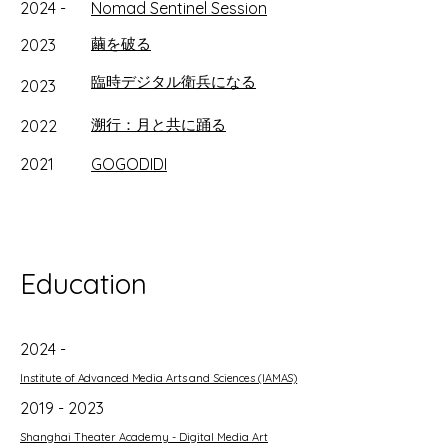
2024 -
Nomad Sentinel Session
繭を破る
2023
臨時デジタル衛兵になる
2023
溯行：月と共に踊る
2022
2021
GOGODIDI
Education
2024 -
Institute of Advanced Media Arts and Sciences (IAMAS)
2019 - 2023
Shanghai Theater Academy - Digital Media Art