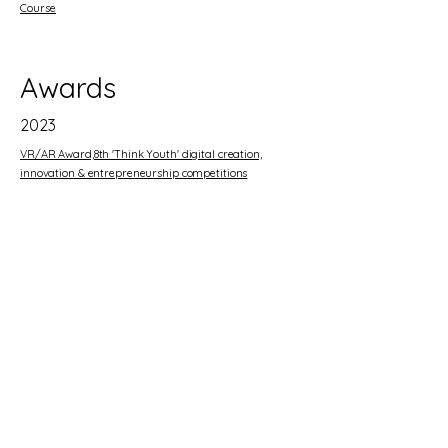
Course
Awards
2023
VR/AR Award,8th 'Think Youth' digital creation,
innovation & entrepreneurship competitions
KA KOUSEI