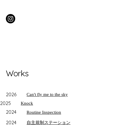
​Works
2026
Can't fly me to the sky
2025
Knock
2024
Routine Inspection
2024
​自主規制ステーション